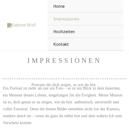
Zum
Home
Inhalt
springen
Impressionen
Hochzeiten
Kontakt
IMPRESSIONEN
Portraits die dich zeigen, so wie du bist..
Ein Portrait ist mehr als nur ein Foto – es ist ein Blick in dein Innerstes,
ein Moment deines Lebens, eingefangen für die Ewigkeit. Meine Mission
ist es, dich genau so zu zeigen, wie du bist: authentisch, unverstellt und
voller Emotion. Denn die besten Bilder entstehen nicht vor der Kamera,
sondern
durch
sie – wenn du ganz du selbst bist und dein wahres Ich zum
Vorschein kommt.